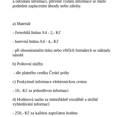
a odesílání informací, přičemž vydání informace se může
podmínit zaplacením úhrady nebo zálohy.
a) Materiál
- černobílá listina A4 - 2,- Kč
- barevná listina A4 - 4,- Kč
- při oboustranném tisku nebo větčích formátech se náklady
násobí
b) Poštovní služby
- dle platného ceníku České pošty
c) Poskytnutí informace elektronickou cestou
- 10,- Kč za jednotlivou informaci
d) Hodinová sazba za mimořádně rozsálhlé a složité
vyhledávání informací
- 250,- Kč za každou započatou hodinu