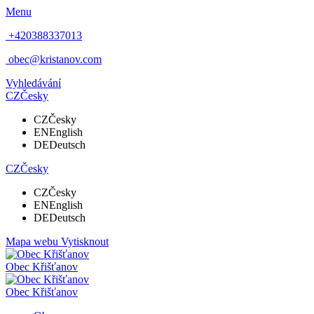
Menu
+420388337013
obec@kristanov.com
Vyhledávání
CZ
Česky
CZ
Česky
EN
English
DE
Deutsch
CZ
Česky
CZ
Česky
EN
English
DE
Deutsch
Mapa webu
Vytisknout
Obec
Křišťanov
Obec
Křišťanov