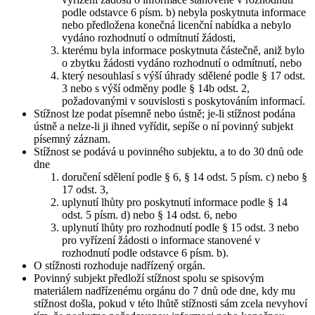
podle odstavce 6 písm. b) nebyla poskytnuta informace
nebo předložena konečná licenční nabídka a nebylo
vydáno rozhodnutí o odmítnutí žádosti,
kterému byla informace poskytnuta částečně, aniž bylo
o zbytku žádosti vydáno rozhodnutí o odmítnutí, nebo
který nesouhlasí s výší úhrady sdělené podle § 17 odst.
3 nebo s výší odměny podle § 14b odst. 2,
požadovanými v souvislosti s poskytováním informací.
Stížnost lze podat písemně nebo ústně; je-li stížnost podána
ústně a nelze-li ji ihned vyřídit, sepíše o ní povinný subjekt
písemný záznam.
Stížnost se podává u povinného subjektu, a to do 30 dnů ode
dne
doručení sdělení podle § 6, § 14 odst. 5 písm. c) nebo §
17 odst. 3,
uplynutí lhůty pro poskytnutí informace podle § 14
odst. 5 písm. d) nebo § 14 odst. 6, nebo
uplynutí lhůty pro rozhodnutí podle § 15 odst. 3 nebo
pro vyřízení žádosti o informace stanovené v
rozhodnutí podle odstavce 6 písm. b).
O stížnosti rozhoduje nadřízený orgán.
Povinný subjekt předloží stížnost spolu se spisovým
materiálem nadřízenému orgánu do 7 dnů ode dne, kdy mu
stížnost došla, pokud v této lhůtě stížnosti sám zcela nevyhoví