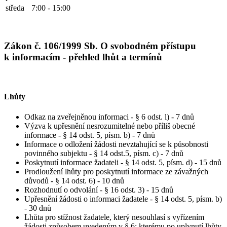
středa
7:00 - 15:00
Zákon č. 106/1999 Sb. O svobodném přístupu
k informacím - přehled lhůt a termínů
Lhůty
Odkaz na zveřejněnou informaci - § 6 odst. l) - 7 dnů
Výzva k upřesnění nesrozumitelné nebo příliš obecné
informace - § 14 odst. 5, písm. b) - 7 dnů
Informace o odložení žádosti nevztahující se k působnosti
povinného subjektu - § 14 odst.5, písm. c) - 7 dnů
Poskytnutí informace žadateli - § 14 odst. 5, písm. d) - 15 dnů
Prodloužení lhůty pro poskytnutí informace ze závažných
důvodů - § 14 odst. 6) - 10 dnů
Rozhodnutí o odvolání - § 16 odst. 3) - 15 dnů
Upřesnění žádosti o informaci žadatele - § 14 odst. 5, písm. b)
- 30 dnů
Lhůta pro stížnost žadatele, který nesouhlasí s vyřízením
žádosti způsobem uvedeným v § 6; kterému po uplynutí lhůty