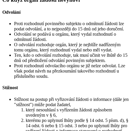
Odvolání
Proti rozhodnutí povinného subjektu o odmítnutí žádosti lze
podat odvolání, a to nejpozději do 15 dnů od jeho doručení.
Odvolání se podává u orgánu, který vydal rozhodnutí o
odmítnutí žádosti.
O odvolání rozhoduje orgán, který je nejblíže nadřízeným
tomu orgánu, který rozhodnutí vydal nebo měl vydat.
Ten, kdo o odvolání rozhoduje, tak musí učinit ve lhůtě do 15
dnů od předložení odvolání povinným subjektem.
Proti rozhodnutí odvolacího orgánu se již nelze odvolat. Lze
však podat návrh na přezkoumání takového rozhodnutí u
příslušného soudu.
Stížnost
Stížnost na postup při vyřizování žádosti o informace (dále jen
"stížnost") může podat žadatel,
který nesouhlasí s vyřízením žádosti způsobem
uvedeným v § 6,
kterému po uplynutí lhůty podle § 14 odst. 5 písm. d), §
14 odst. 6 nebo § 15 odst. 3 nebo po uplynutí lhůty pro
vyřízení žádosti o informace stanovené v rozhodnutí