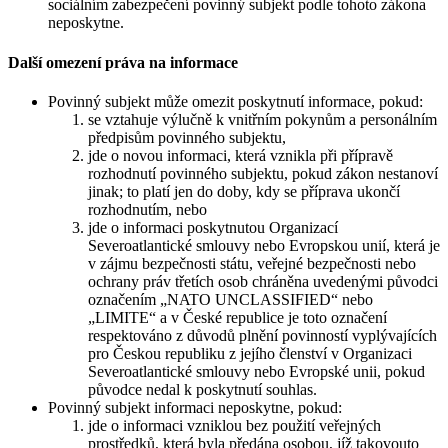
sociálním zabezpečení povinný subjekt podle tohoto zákona
neposkytne.
Další omezení práva na informace
Povinný subjekt může omezit poskytnutí informace, pokud:
se vztahuje výlučně k vnitřním pokynům a personálním
předpisům povinného subjektu,
jde o novou informaci, která vznikla při přípravě
rozhodnutí povinného subjektu, pokud zákon nestanoví
jinak; to platí jen do doby, kdy se příprava ukončí
rozhodnutím, nebo
jde o informaci poskytnutou Organizací
Severoatlantické smlouvy nebo Evropskou unií, která je
v zájmu bezpečnosti státu, veřejné bezpečnosti nebo
ochrany práv třetích osob chráněna uvedenými původci
označením „NATO UNCLASSIFIED“ nebo
„LIMITE“ a v České republice je toto označení
respektováno z důvodů plnění povinností vyplývajících
pro Českou republiku z jejího členství v Organizaci
Severoatlantické smlouvy nebo Evropské unii, pokud
původce nedal k poskytnutí souhlas.
Povinný subjekt informaci neposkytne, pokud:
jde o informaci vzniklou bez použití veřejných
prostředků, která byla předána osobou, jíž takovouto