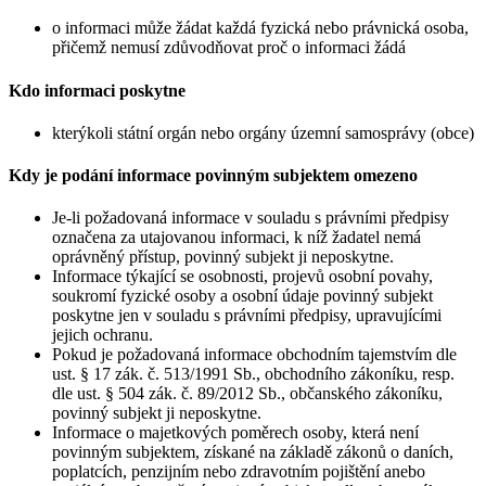
o informaci může žádat každá fyzická nebo právnická osoba,
přičemž nemusí zdůvodňovat proč o informaci žádá
Kdo informaci poskytne
kterýkoli státní orgán nebo orgány územní samosprávy (obce)
Kdy je podání informace povinným subjektem omezeno
Je-li požadovaná informace v souladu s právními předpisy
označena za utajovanou informaci, k níž žadatel nemá
oprávněný přístup, povinný subjekt ji neposkytne.
Informace týkající se osobnosti, projevů osobní povahy,
soukromí fyzické osoby a osobní údaje povinný subjekt
poskytne jen v souladu s právními předpisy, upravujícími
jejich ochranu.
Pokud je požadovaná informace obchodním tajemstvím dle
ust. § 17 zák. č. 513/1991 Sb., obchodního zákoníku, resp.
dle ust. § 504 zák. č. 89/2012 Sb., občanského zákoníku,
povinný subjekt ji neposkytne.
Informace o majetkových poměrech osoby, která není
povinným subjektem, získané na základě zákonů o daních,
poplatcích, penzijním nebo zdravotním pojištění anebo