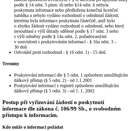
podle § 14 odst. 5 písm. d) nebo §14 odst. 6 nebyla
poskytnuta informace nebo předložena konečná licenční
nabídka a nebylo vydáno rozhodnutí o odmítnutí žádosti;
kterému byla informace poskytnuta částečně, aniž bylo
o zbytku žádosti vydáno rozhodnutí o odmítnutí, nebo který
nesouhlasí s výší úhrady sdělené podle § 17 odst. 3 nebo
s výší odměny podle § 14a odst. 2, požadovanými
v souvislosti s poskytováním informací - § 16a odst. 3 –
30 dnů
Odvolání proti rozhodnutí - § 16 odst. 1) - 15 dnů
Termíny
Poskytování informací dle § 5 odst. 1 způsobem umožňujícím
dálkový přístup (§ 5 odst. 2) - od 1.1.2001
Poskytování informací z registrů způsobem umožňujícím
dálkový přístup (§ 5 odst. 3) - od 1. 1. 2002
Postup při vyřizování žádostí o poskytnutí
informace dle zákona č. 106/99 Sb., o svobodném
přístupu k informacím.
Kdo může o informaci požádat