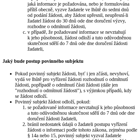
jaká informace je požadována, nebo je formulována
příliš obecně, vyzve žadatele ve lhůtě do sedmi dnů
od podání žádosti, aby žádost upřesnil, neupřesní-li
žadatel žádost do 30 dnů ode dne doručení výzvy,
rozhodne o odmítnutí žádosti,
v případě, že požadované informace se nevztahují
k jeho působnosti, žádost odloží a tuto odůvodněnou
skutečnost sdělí do 7 dnů ode dne doručení žádosti
žadateli,
Jaký bude postup povinného subjektu
Pokud povinný subjekt žádosti, byť i jen zčásti, nevyhoví,
vydá ve lhůtě pro vyřízení žádosti rozhodnutí o odmítnutí
žádosti, popřípadě o odmítnutí části žádosti (dále jen
"rozhodnutí o odmítnutí žádosti"), s výjimkou případů, kdy
se žádost odloží.
Povinný subjekt žádost odloží, pokud:
se požadované informace nevztahují k jeho působnosti
a tuto odůvodněnou skutečnost sdělí do 7 dnů ode dne
doručení žádosti žadateli,
bránil nedostatek údajů o žadateli postupu vyřízení
žádosti o informaci podle tohoto zákona, zejména podle
§ 14a nebo 15, povinný subjekt vyzval žadatele