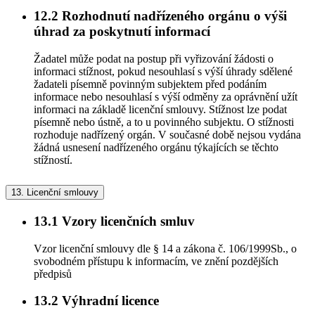
12.2
Rozhodnutí nadřízeného orgánu o výši
úhrad za poskytnutí informací
Žadatel může podat na postup při vyřizování žádosti o
informaci stížnost, pokud nesouhlasí s výší úhrady sdělené
žadateli písemně povinným subjektem před podáním
informace nebo nesouhlasí s výší odměny za oprávnění užít
informaci na základě licenční smlouvy. Stížnost lze podat
písemně nebo ústně, a to u povinného subjektu. O stížnosti
rozhoduje nadřízený orgán. V současné době nejsou vydána
žádná usnesení nadřízeného orgánu týkajících se těchto
stížností.
13.
Licenční smlouvy
13.1
Vzory licenčních smluv
Vzor licenční smlouvy dle § 14 a zákona č. 106/1999Sb., o
svobodném přístupu k informacím, ve znění pozdějších
předpisů
13.2
Výhradní licence