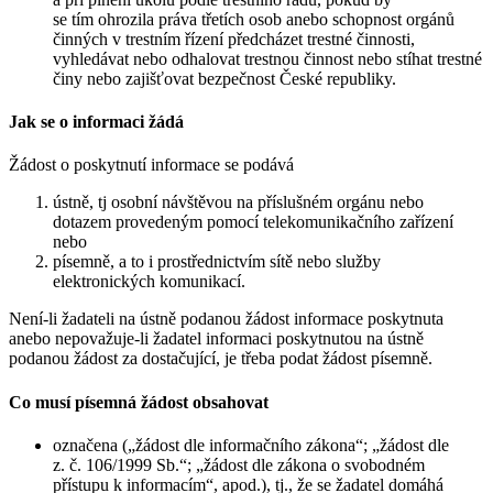
se tím ohrozila práva třetích osob anebo schopnost orgánů
činných v trestním řízení předcházet trestné činnosti,
vyhledávat nebo odhalovat trestnou činnost nebo stíhat trestné
činy nebo zajišťovat bezpečnost České republiky.
Jak se o informaci žádá
Žádost o poskytnutí informace se podává
ústně, tj osobní návštěvou na příslušném orgánu nebo
dotazem provedeným pomocí telekomunikačního zařízení
nebo
písemně, a to i prostřednictvím sítě nebo služby
elektronických komunikací.
Není-li žadateli na ústně podanou žádost informace poskytnuta
anebo nepovažuje-li žadatel informaci poskytnutou na ústně
podanou žádost za dostačující, je třeba podat žádost písemně.
Co musí písemná žádost obsahovat
označena („žádost dle informačního zákona“; „žádost dle
z. č. 106/1999 Sb.“; „žádost dle zákona o svobodném
přístupu k informacím“, apod.), tj., že se žadatel domáhá