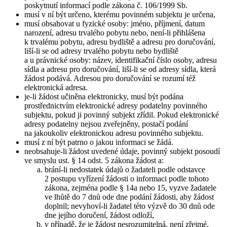
poskytnutí informací podle zákona č. 106/1999 Sb.
musí v ní být určeno, kterému povinném subjektu je určena,
musí obsahovat u fyzické osoby: jméno, příjmení, datum
narození, adresu trvalého pobytu nebo, není-li přihlášena
k trvalému pobytu, adresu bydliště a adresu pro doručování,
liší-li se od adresy trvalého pobytu nebo bydliště
a u právnické osoby: název, identifikační číslo osoby, adresu
sídla a adresu pro doručování, liší-li se od adresy sídla, která
žádost podává. Adresou pro doručování se rozumí též
elektronická adresa.
je-li žádost učiněna elektronicky, musí být podána
prostřednictvím elektronické adresy podatelny povinného
subjektu, pokud ji povinný subjekt zřídil. Pokud elektronické
adresy podatelny nejsou zveřejněny, postačí podání
na jakoukoliv elektronickou adresu povinného subjektu.
musí z ní být patrno o jakou informaci se žádá.
neobsahuje-li žádost uvedené údaje, povinný subjekt posoudí
ve smyslu ust. § 14 odst. 5 zákona žádost a:
brání-li nedostatek údajů o žadateli podle odstavce
2 postupu vyřízení žádosti o informaci podle tohoto
zákona, zejména podle § 14a nebo 15, vyzve žadatele
ve lhůtě do 7 dnů ode dne podání žádosti, aby žádost
doplnil; nevyhoví-li žadatel této výzvě do 30 dnů ode
dne jejího doručení, žádost odloží,
v případě, že je žádost nesrozumitelná, není zřejmé,