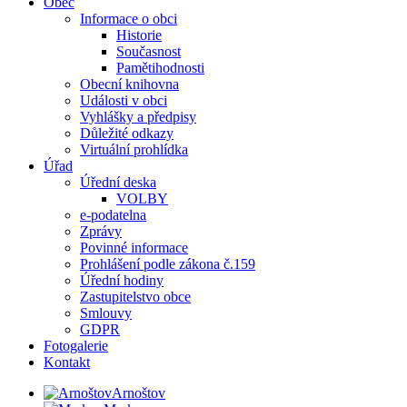
Obec
Informace o obci
Historie
Současnost
Pamětihodnosti
Obecní knihovna
Události v obci
Vyhlášky a předpisy
Důležité odkazy
Virtuální prohlídka
Úřad
Úřední deska
VOLBY
e-podatelna
Zprávy
Povinné informace
Prohlášení podle zákona č.159
Úřední hodiny
Zastupitelstvo obce
Smlouvy
GDPR
Fotogalerie
Kontakt
Arnoštov