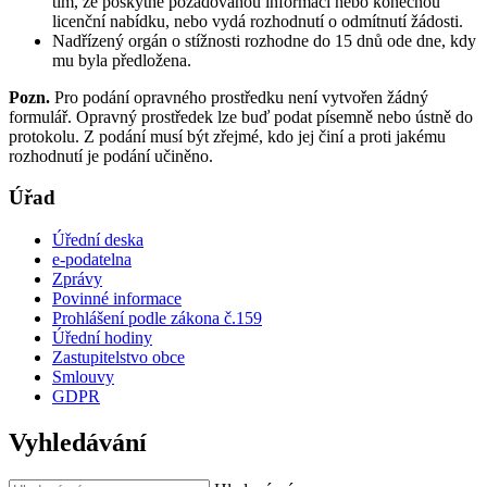
tím, že poskytne požadovanou informaci nebo konečnou
licenční nabídku, nebo vydá rozhodnutí o odmítnutí žádosti.
Nadřízený orgán o stížnosti rozhodne do 15 dnů ode dne, kdy
mu byla předložena.
Pozn.
Pro podání opravného prostředku není vytvořen žádný
formulář. Opravný prostředek lze buď podat písemně nebo ústně do
protokolu. Z podání musí být zřejmé, kdo jej činí a proti jakému
rozhodnutí je podání učiněno.
Úřad
Úřední deska
e-podatelna
Zprávy
Povinné informace
Prohlášení podle zákona č.159
Úřední hodiny
Zastupitelstvo obce
Smlouvy
GDPR
Vyhledávání