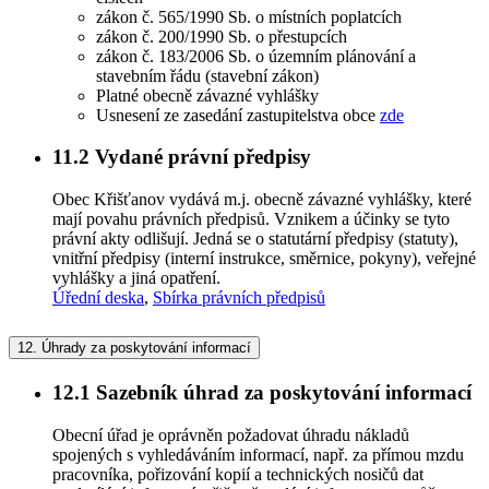
zákon č. 565/1990 Sb. o místních poplatcích
zákon č. 200/1990 Sb. o přestupcích
zákon č. 183/2006 Sb. o územním plánování a
stavebním řádu (stavební zákon)
Platné obecně závazné vyhlášky
Usnesení ze zasedání zastupitelstva obce
zde
11.2
Vydané právní předpisy
Obec Křišťanov vydává m.j. obecně závazné vyhlášky, které
mají povahu právních předpisů. Vznikem a účinky se tyto
právní akty odlišují. Jedná se o statutární předpisy (statuty),
vnitřní předpisy (interní instrukce, směrnice, pokyny), veřejné
vyhlášky a jiná opatření.
Úřední deska
,
Sbírka právních předpisů
12.
Úhrady za poskytování informací
12.1
Sazebník úhrad za poskytování informací
Obecní úřad je oprávněn požadovat úhradu nákladů
spojených s vyhledáváním informací, např. za přímou mzdu
pracovníka, pořizování kopií a technických nosičů dat