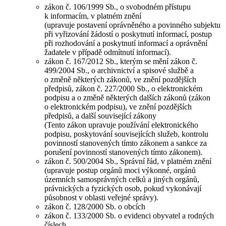
zákon č. 106/1999 Sb., o svobodném přístupu
k informacím, v platném znění
(upravuje postavení oprávněného a povinného subjektu
při vyřizování žádostí o poskytnutí informací, postup
při rozhodování a poskytnutí informací a oprávnění
žadatele v případě odmítnutí informací).
zákon č. 167/2012 Sb., kterým se mění zákon č.
499/2004 Sb., o archivnictví a spisové službě a
o změně některých zákonů, ve znění pozdějších
předpisů, zákon č. 227/2000 Sb., o elektronickém
podpisu a o změně některých dalších zákonů (zákon
o elektronickém podpisu), ve znění pozdějších
předpisů, a další související zákony
(Tento zákon upravuje používání elektronického
podpisu, poskytování souvisejících služeb, kontrolu
povinností stanovených tímto zákonem a sankce za
porušení povinností stanovených tímto zákonem).
zákon č. 500/2004 Sb., Správní řád, v platném znění
(upravuje postup orgánů moci výkonné, orgánů
územních samosprávných celků a jiných orgánů,
právnických a fyzických osob, pokud vykonávají
působnost v oblasti veřejné správy).
zákon č. 128/2000 Sb. o obcích
zákon č. 133/2000 Sb. o evidenci obyvatel a rodných
číslech