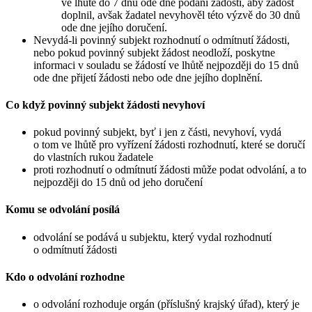
ve lhůtě do 7 dnů ode dne podání žádosti, aby žádost
doplnil, avšak žadatel nevyhověl této výzvě do 30 dnů
ode dne jejího doručení.
Nevydá-li povinný subjekt rozhodnutí o odmítnutí žádosti,
nebo pokud povinný subjekt žádost neodloží, poskytne
informaci v souladu se žádostí ve lhůtě nejpozději do 15 dnů
ode dne přijetí žádosti nebo ode dne jejího doplnění.
Co když povinný subjekt žádosti nevyhoví
pokud povinný subjekt, byť i jen z části, nevyhoví, vydá
o tom ve lhůtě pro vyřízení žádosti rozhodnutí, které se doručí
do vlastních rukou žadatele
proti rozhodnutí o odmítnutí žádosti může podat odvolání, a to
nejpozději do 15 dnů od jeho doručení
Komu se odvolání posílá
odvolání se podává u subjektu, který vydal rozhodnutí
o odmítnutí žádosti
Kdo o odvolání rozhodne
o odvolání rozhoduje orgán (příslušný krajský úřad), který je