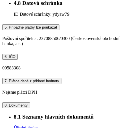
4.8
Datová schránka
ID Datové schránky:
ydyaw79
5.
Případné platby lze poukázat
Poštovní spořitelna: 237088506/0300 (Československá obchodní
banka, a.s.)
6.
IČO
00583308
7.
Plátce daně z přidané hodnoty
Nejsme plátci DPH
8.
Dokumenty
8.1
Seznamy hlavních dokumentů
Úřední deska