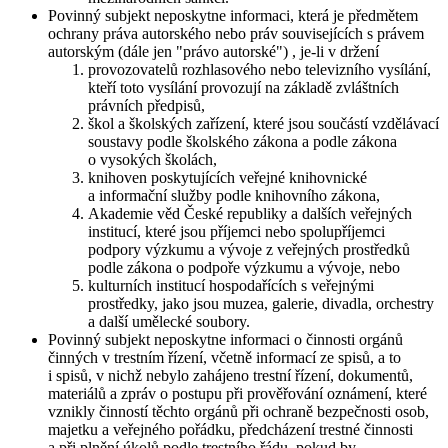
Povinný subjekt neposkytne informaci, která je předmětem
ochrany práva autorského nebo práv souvisejících s právem
autorským (dále jen "právo autorské") , je-li v držení
provozovatelů rozhlasového nebo televizního vysílání,
kteří toto vysílání provozují na základě zvláštních
právních předpisů,
škol a školských zařízení, které jsou součástí vzdělávací
soustavy podle školského zákona a podle zákona
o vysokých školách,
knihoven poskytujících veřejné knihovnické
a informační služby podle knihovního zákona,
Akademie věd České republiky a dalších veřejných
institucí, které jsou příjemci nebo spolupříjemci
podpory výzkumu a vývoje z veřejných prostředků
podle zákona o podpoře výzkumu a vývoje, nebo
kulturních institucí hospodařících s veřejnými
prostředky, jako jsou muzea, galerie, divadla, orchestry
a další umělecké soubory.
Povinný subjekt neposkytne informaci o činnosti orgánů
činných v trestním řízení, včetně informací ze spisů, a to
i spisů, v nichž nebylo zahájeno trestní řízení, dokumentů,
materiálů a zpráv o postupu při prověřování oznámení, které
vznikly činností těchto orgánů při ochraně bezpečnosti osob,
majetku a veřejného pořádku, předcházení trestné činnosti
a při plnění úkolů podle trestního řádu, pokud by