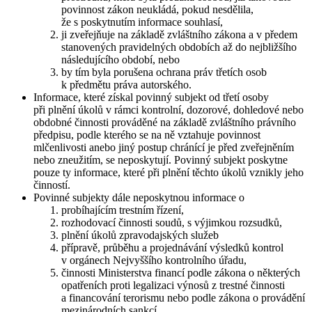
povinnost zákon neukládá, pokud nesdělila,
že s poskytnutím informace souhlasí,
ji zveřejňuje na základě zvláštního zákona a v předem
stanovených pravidelných obdobích až do nejbližšího
následujícího období, nebo
by tím byla porušena ochrana práv třetích osob
k předmětu práva autorského.
Informace, které získal povinný subjekt od třetí osoby
při plnění úkolů v rámci kontrolní, dozorové, dohledové nebo
obdobné činnosti prováděné na základě zvláštního právního
předpisu, podle kterého se na ně vztahuje povinnost
mlčenlivosti anebo jiný postup chránící je před zveřejněním
nebo zneužitím, se neposkytují. Povinný subjekt poskytne
pouze ty informace, které při plnění těchto úkolů vznikly jeho
činností.
Povinné subjekty dále neposkytnou informace o
probíhajícím trestním řízení,
rozhodovací činnosti soudů, s výjimkou rozsudků,
plnění úkolů zpravodajských služeb
přípravě, průběhu a projednávání výsledků kontrol
v orgánech Nejvyššího kontrolního úřadu,
činnosti Ministerstva financí podle zákona o některých
opatřeních proti legalizaci výnosů z trestné činnosti
a financování terorismu nebo podle zákona o provádění
mezinárodních sankcí.