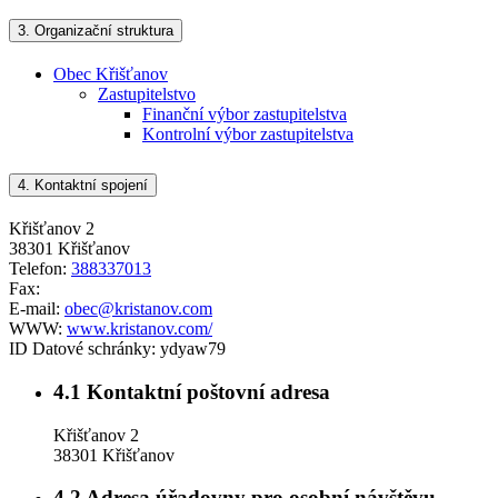
3.
Organizační struktura
Obec Křišťanov
Zastupitelstvo
Finanční výbor zastupitelstva
Kontrolní výbor zastupitelstva
4.
Kontaktní spojení
Křišťanov 2
38301 Křišťanov
Telefon:
388337013
Fax:
E-mail:
obec@kristanov.com
WWW:
www.kristanov.com/
ID Datové schránky:
ydyaw79
4.1
Kontaktní poštovní adresa
Křišťanov 2
38301 Křišťanov
4.2
Adresa úřadovny pro osobní návštěvu