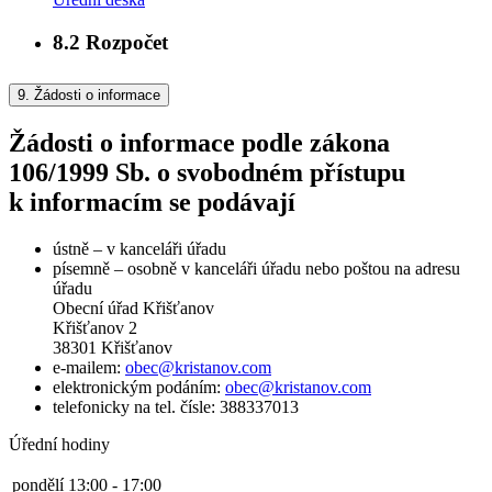
8.2
Rozpočet
9.
Žádosti o informace
Žádosti o informace podle zákona
106/1999 Sb. o svobodném přístupu
k informacím se podávají
ústně – v kanceláři úřadu
písemně – osobně v kanceláři úřadu nebo poštou na adresu
úřadu
Obecní úřad Křišťanov
Křišťanov 2
38301 Křišťanov
e-mailem:
obec@kristanov.com
elektronickým podáním:
obec@kristanov.com
telefonicky na tel. čísle: 388337013
Úřední hodiny
pondělí
13:00 - 17:00