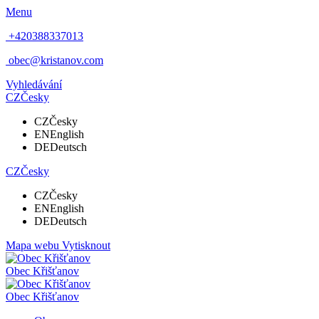
Menu
+420388337013
obec@kristanov.com
Vyhledávání
CZ
Česky
CZ
Česky
EN
English
DE
Deutsch
CZ
Česky
CZ
Česky
EN
English
DE
Deutsch
Mapa webu
Vytisknout
Obec
Křišťanov
Obec
Křišťanov