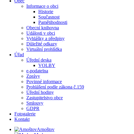
Obec
Informace o obci
Historie
Současnost
Pamětihodnosti
Obecní knihovna
Události v obci
Vyhlášky a předpisy
Důležité odkazy
Virtuální prohlídka
Úřad
Úřední deska
VOLBY
e-podatelna
Zprávy
Povinné informace
Prohlášení podle zákona č.159
Úřední hodiny
Zastupitelstvo obce
Smlouvy
GDPR
Fotogalerie
Kontakt
Arnoštov