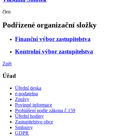
člen
Podřízené organizační složky
Finanční výbor zastupitelstva
Kontrolní výbor zastupitelstva
Zpět
Úřad
Úřední deska
e-podatelna
Zprávy
Povinné informace
Prohlášení podle zákona č.159
Úřední hodiny
Zastupitelstvo obce
Smlouvy
GDPR