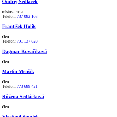
Ondřej Sedláček
místostarosta
Telefon:
737 082 108
František Holík
člen
Telefon:
731 137 620
Dagmar Kovaříková
člen
Martin Menšík
člen
Telefon:
773 689 421
Růžena Sedláčková
člen
Vlastimil Smutek