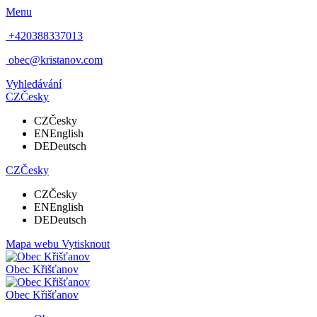
Menu
+420388337013
obec@kristanov.com
Vyhledávání
CZ
Česky
CZ
Česky
EN
English
DE
Deutsch
CZ
Česky
CZ
Česky
EN
English
DE
Deutsch
Mapa webu
Vytisknout
Obec
Křišťanov
Obec
Křišťanov