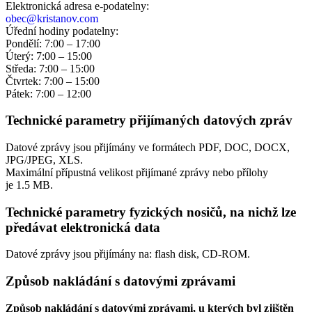
Elektronická adresa e‑podatelny:
obec@kristanov.com
Úřední hodiny podatelny:
Pondělí: 7:00 – 17:00
Úterý: 7:00 – 15:00
Středa: 7:00 – 15:00
Čtvrtek: 7:00 – 15:00
Pátek: 7:00 – 12:00
Technické parametry přijímaných datových zpráv
Datové zprávy jsou přijímány ve formátech
PDF, DOC, DOCX,
JPG/JPEG, XLS.
Maximální přípustná velikost přijímané zprávy nebo přílohy
je
1.5 MB
.
Technické parametry fyzických nosičů, na nichž lze
předávat elektronická data
Datové zprávy jsou přijímány na:
flash disk, CD-ROM.
Způsob nakládání s datovými zprávami
Způsob nakládání s datovými zprávami, u kterých byl zjištěn