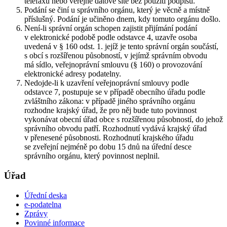
telefaxu nebo veřejné datové sítě bez použití podpisu.
Podání se činí u správního orgánu, který je věcně a místně
příslušný. Podání je učiněno dnem, kdy tomuto orgánu došlo.
Není-li správní orgán schopen zajistit přijímání podání
v elektronické podobě podle odstavce 4, uzavře osoba
uvedená v § 160 odst. 1. jejíž je tento správní orgán součástí,
s obcí s rozšířenou působností, v jejímž správním obvodu
má sídlo, veřejnoprávní smlouvu (§ 160) o provozování
elektronické adresy podatelny.
Nedojde-li k uzavření veřejnoprávní smlouvy podle
odstavce 7, postupuje se v případě obecního úřadu podle
zvláštního zákona: v případě jiného správního orgánu
rozhodne krajský úřad, že pro něj bude tuto povinnost
vykonávat obecní úřad obce s rozšířenou působností, do jehož
správního obvodu patří. Rozhodnutí vydává krajský úřad
v přenesené působnosti. Rozhodnutí krajského úřadu
se zveřejní nejméně po dobu 15 dnů na úřední desce
správního orgánu, který povinnost neplnil.
Úřad
Úřední deska
e-podatelna
Zprávy
Povinné informace