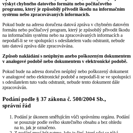
výskyt chybného datového formátu nebo počítačového
programu, který je způsobilý přivodit škodu na informačním
systému nebo zpracovávaných informacích.
Pokud bude na adresu doručena datová zpráva v chybném datovém
formátu nebo počítačový program, který je způsobilý přivodit škodu
na informačním systému nebo na zpracovávaných informacích a
nepodaří-li se ve spolupráci s odesílatelem vadu odstranit, nebude
tato datová zpráva dále zpracovávána.
Způsob nakládání s neúplným anebo poškozeným dokumentem
v analogové podobě nebo dokumentem v elektronické podobě.
Pokud bude na adresu doručen neúplný nebo poškozený dokument
v analogové nebo elektronické podobě a nepodaří-li se ve spolupráci
s odesílatelem tuto vadu odstranit, nebude tento dokument dále
zpracováván.
Podání podle § 37 zákona č. 500/2004 Sb.,
správní řád
Podání je úkonem směřujícím vůči správnímu orgánu. Podání
se posuzuje podle svého skutečného obsahu a bez ohledu
na to, jak je označeno.
Z podání musí být patrno, kdo je činí, které věci se týká