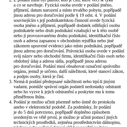
a co se navrhuje. Fyzická osoba uvede v podání jméno,
příjmení, datum narození a místo trvalého pobytu, popřípadě
jinou adresu pro doručování podle § 19 odst. 4. V podání
souvisejícím s její podnikatelskou činností uvede fyzická
osoba jméno a příjmení, popřípadě dodatek odlišující osobu
podnikatele nebo druh podnikání vztahující se k této osobě
nebo jí provozovanému druhu podnikání, identifikační číslo
osob a adresu zapsanou v obchodním rejstříku nebo jiné
zákonem upravené evidenci jako místo podnikání, popřípadě
jinou adresu pro doručování. Právnická osoba uvede v podání
svůj název nebo obchodní firmu, identifikační číslo osob nebo
obdobný údaj a adresu sídla, popřípadě jinou adresu
pro doručování. Podání musí obsahovat označení správního
orgánu, jemuž je určeno, další náležitosti, které stanoví zákon,
a podpis osoby, která je činí.
Nemá-li podání předepsané náležitosti nebo trpí-li jinými
vadami, pomůže správní orgán podateli nedostatky odstranit
nebo ho vyzve k jejich odstranění a poskytne mu k tomu
přiměřenou lhůtu.
Podání je možno učinit písemně nebo ústně do protokolu
anebo v elektronické podobě. Za podmínky, že podání
je do 5 dnů potvrzeno, popřípadě doplněno způsobem
uvedeným ve větě první, je možno je učinit pomocí jiných
technických prostředků, zejména prostřednictvím dálnopisu,