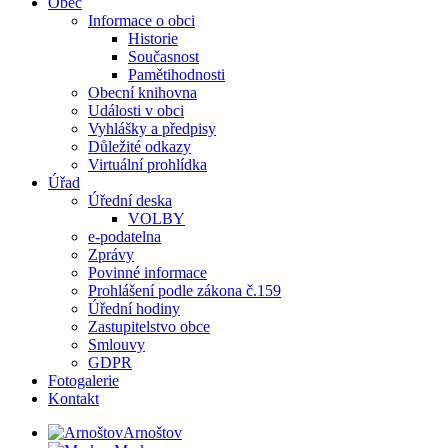
Obec
Informace o obci
Historie
Současnost
Pamětihodnosti
Obecní knihovna
Události v obci
Vyhlášky a předpisy
Důležité odkazy
Virtuální prohlídka
Úřad
Úřední deska
VOLBY
e-podatelna
Zprávy
Povinné informace
Prohlášení podle zákona č.159
Úřední hodiny
Zastupitelstvo obce
Smlouvy
GDPR
Fotogalerie
Kontakt
Arnoštov