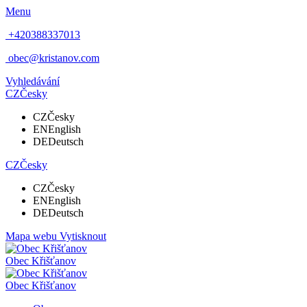
Menu
+420388337013
obec@kristanov.com
Vyhledávání
CZ
Česky
CZ
Česky
EN
English
DE
Deutsch
CZ
Česky
CZ
Česky
EN
English
DE
Deutsch
Mapa webu
Vytisknout
Obec
Křišťanov
Obec
Křišťanov