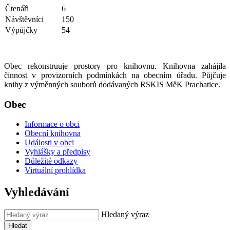
Čtenáři
6
Návštěvníci
150
Výpůjčky
54
Obec rekonstruuje prostory pro knihovnu. Knihovna zahájila
činnost v provizorních podmínkách na obecním úřadu. Půjčuje
knihy z výměnných souborů dodávaných RSKIS MěK Prachatice.
Obec
Informace o obci
Obecní knihovna
Události v obci
Vyhlášky a předpisy
Důležité odkazy
Virtuální prohlídka
Vyhledávání
Hledaný výraz
Hledat