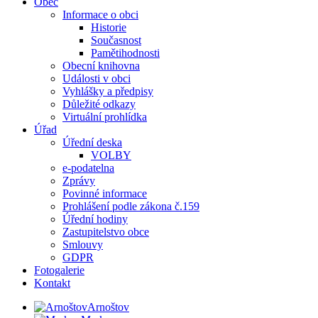
Obec
Informace o obci
Historie
Současnost
Pamětihodnosti
Obecní knihovna
Události v obci
Vyhlášky a předpisy
Důležité odkazy
Virtuální prohlídka
Úřad
Úřední deska
VOLBY
e-podatelna
Zprávy
Povinné informace
Prohlášení podle zákona č.159
Úřední hodiny
Zastupitelstvo obce
Smlouvy
GDPR
Fotogalerie
Kontakt
Arnoštov