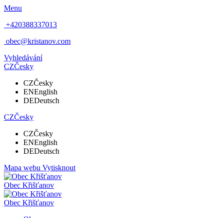
Menu
+420388337013
obec@kristanov.com
Vyhledávání
CZ
Česky
CZ
Česky
EN
English
DE
Deutsch
CZ
Česky
CZ
Česky
EN
English
DE
Deutsch
Mapa webu
Vytisknout
Obec
Křišťanov
Obec
Křišťanov