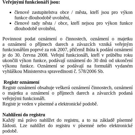
Veřejnými funkcionáři jsou:
členové zastupitelstva obce / města, kteří jsou pro výkon
funkce dlouhodobě uvolněni,
členové rady něsta / obce, kteří nejsou pro výkon funkce
dlouhodobě uvolněni,
Povinnost podat oznámení o činnostech, oznámení o majetku
a oznámení o příjmech darech a závazcích vzniká veřejným
funkcionářům poprvé za rok 2007, přičemž lhůta k podání oznámení
je do 30. června 2008. Veřejní funkcionáři, kteří v průběhu roku
ukončili výkon funkce, podávají oznámení do 30 dnů od ukončení
výkonu funkce. Oznámení se podávají na formuláři vydaném
vyhláškou Ministerstva spravedlnosti č. 578/2006 Sb.
Registr oznámení
Registr oznámení obsahuje veškerá oznámení činnostech, oznámení
o majetku a oznámení o příjmech darech a závazcích podaná
veřejnými funkcionáři.
Registr je veden v písemné a elektronické podobě.
Nahlížení do registru
Každý má právo nahlížet do registru, a to na základě písemné
žádosti. Lze nahlížet do registru v písemné nebo elektronické
podobě.