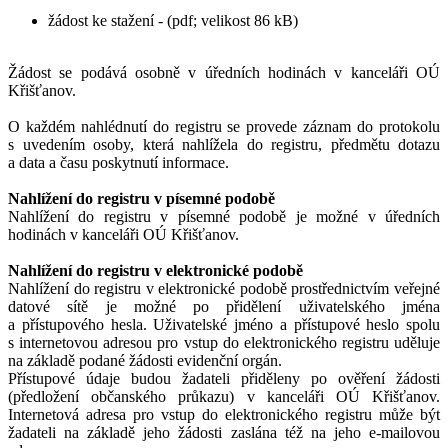
žádost ke stažení - (pdf; velikost 86 kB)
Žádost se podává osobně v úředních hodinách v kanceláři OÚ
Křišťanov.
O každém nahlédnutí do registru se provede záznam do protokolu
s uvedením osoby, která nahlížela do registru, předmětu dotazu
a data a času poskytnutí informace.
Nahlížení do registru v písemné podobě
Nahlížení do registru v písemné podobě je možné v úředních
hodinách v kanceláři OÚ Křišťanov.
Nahlížení do registru v elektronické podobě
Nahlížení do registru v elektronické podobě prostřednictvím veřejné
datové sítě je možné po přidělení uživatelského jména
a přístupového hesla. Uživatelské jméno a přístupové heslo spolu
s internetovou adresou pro vstup do elektronického registru uděluje
na základě podané žádosti evidenční orgán.
Přístupové údaje budou žadateli přiděleny po ověření žádosti
(předložení občanského průkazu) v kanceláři OÚ Křišťanov.
Internetová adresa pro vstup do elektronického registru může být
žadateli na základě jeho žádosti zaslána též na jeho e-mailovou