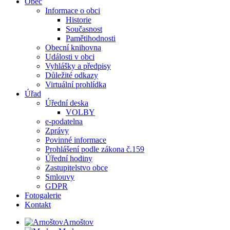
Obec
Informace o obci
Historie
Současnost
Pamětihodnosti
Obecní knihovna
Události v obci
Vyhlášky a předpisy
Důležité odkazy
Virtuální prohlídka
Úřad
Úřední deska
VOLBY
e-podatelna
Zprávy
Povinné informace
Prohlášení podle zákona č.159
Úřední hodiny
Zastupitelstvo obce
Smlouvy
GDPR
Fotogalerie
Kontakt
Arnoštov