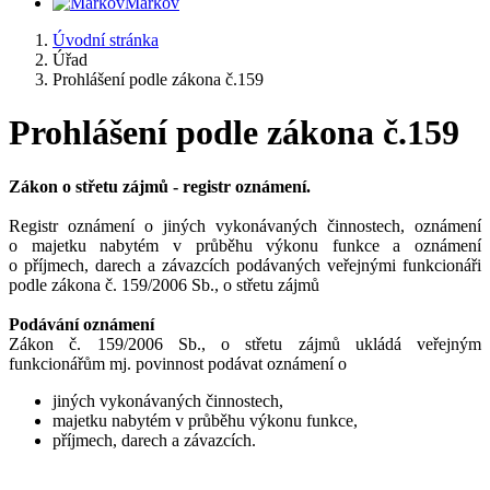
Markov
Úvodní stránka
Úřad
Prohlášení podle zákona č.159
Prohlášení podle zákona č.159
Zákon o střetu zájmů - registr oznámení.
Registr oznámení o jiných vykonávaných činnostech, oznámení
o majetku nabytém v průběhu výkonu funkce a oznámení
o příjmech, darech a závazcích podávaných veřejnými funkcionáři
podle zákona č. 159/2006 Sb., o střetu zájmů
Podávání oznámení
Zákon č. 159/2006 Sb., o střetu zájmů ukládá veřejným
funkcionářům mj. povinnost podávat oznámení o
jiných vykonávaných činnostech,
majetku nabytém v průběhu výkonu funkce,
příjmech, darech a závazcích.