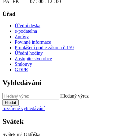
PÁTEK
07 : 00 - 12 : 00
Úřad
Úřední deska
e-podatelna
Zprávy
Povinné informace
Prohlášení podle zákona č.159
Úřední hodiny
Zastupitelstvo obce
Smlouvy
GDPR
Vyhledávání
Hledaný výraz
Hledat
rozšířené vyhledávání
Svátek
Svátek má
Oldřiška