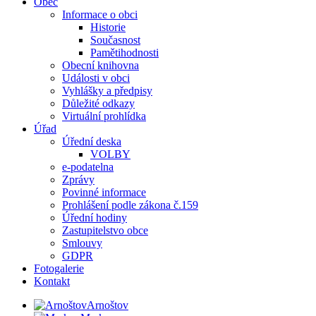
Obec
Informace o obci
Historie
Současnost
Pamětihodnosti
Obecní knihovna
Události v obci
Vyhlášky a předpisy
Důležité odkazy
Virtuální prohlídka
Úřad
Úřední deska
VOLBY
e-podatelna
Zprávy
Povinné informace
Prohlášení podle zákona č.159
Úřední hodiny
Zastupitelstvo obce
Smlouvy
GDPR
Fotogalerie
Kontakt
Arnoštov