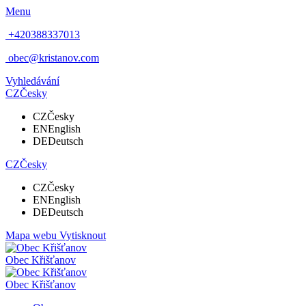
Menu
+420388337013
obec@kristanov.com
Vyhledávání
CZ
Česky
CZ
Česky
EN
English
DE
Deutsch
CZ
Česky
CZ
Česky
EN
English
DE
Deutsch
Mapa webu
Vytisknout
Obec
Křišťanov
Obec
Křišťanov