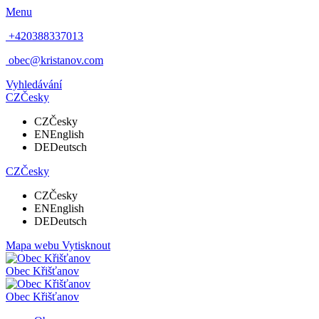
Menu
+420388337013
obec@kristanov.com
Vyhledávání
CZ
Česky
CZ
Česky
EN
English
DE
Deutsch
CZ
Česky
CZ
Česky
EN
English
DE
Deutsch
Mapa webu
Vytisknout
Obec
Křišťanov
Obec
Křišťanov