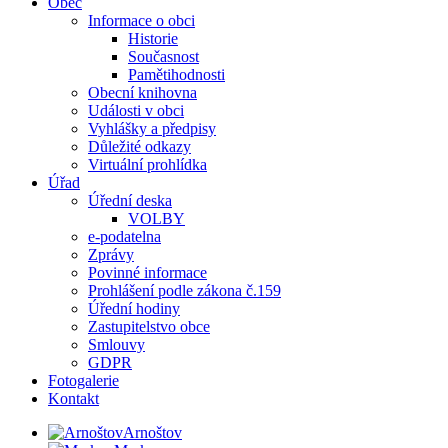
Obec
Informace o obci
Historie
Současnost
Pamětihodnosti
Obecní knihovna
Události v obci
Vyhlášky a předpisy
Důležité odkazy
Virtuální prohlídka
Úřad
Úřední deska
VOLBY
e-podatelna
Zprávy
Povinné informace
Prohlášení podle zákona č.159
Úřední hodiny
Zastupitelstvo obce
Smlouvy
GDPR
Fotogalerie
Kontakt
Arnoštov