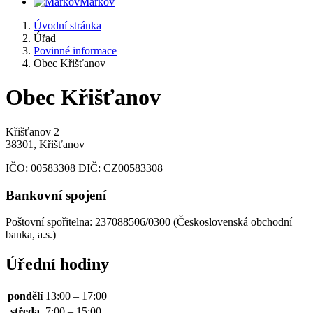
Markov
Úvodní stránka
Úřad
Povinné informace
Obec Křišťanov
Obec Křišťanov
Křišťanov 2
38301, Křišťanov
IČO:
00583308
DIČ:
CZ00583308
Bankovní spojení
Poštovní spořitelna: 237088506/0300 (Československá obchodní
banka, a.s.)
Úřední hodiny
pondělí
13:00 – 17:00
středa
7:00 – 15:00